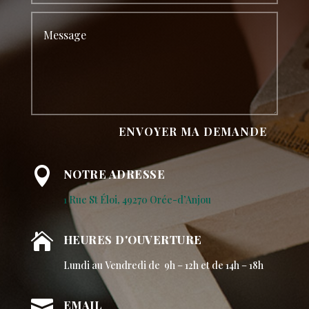
ENVOYER MA DEMANDE

NOTRE ADRESSE
1 Rue St Éloi, 49270 Orée-d’Anjou

HEURES D'OUVERTURE
Lundi au Vendredi de 9h – 12h et de 14h – 18h

EMAIL